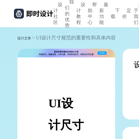
我
设
设
帮
最
们
计
计
助
新
下
定
于
的
社
教
中
功
载
价
我
优
区
程
心
能
们
势
> UI设计尺寸规范的重要性和具体内容
设计文章
UI设
计尺寸