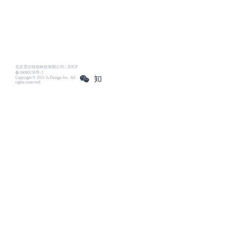
北京雪云锐创科技有限公司 | 京ICP
备16060150号-2
Copyright © 2021 Js.Design Inc. All
rights reserved.