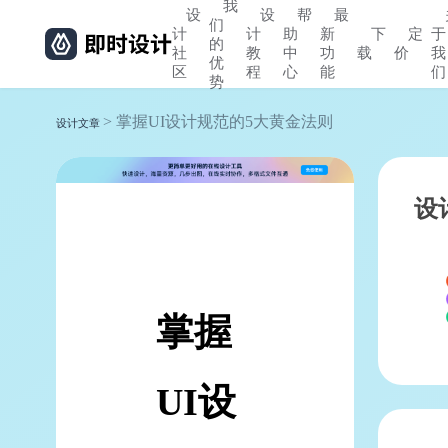
我
设
设
帮
最
们
计
计
助
新
下
定
于
的
社
教
中
功
载
价
我
优
区
程
心
能
们
势
> 掌握UI设计规范的5大黄金法则
设计文章
设
掌握
UI设