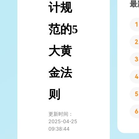
最
计规
范的5
大黄
金法
则
更新时间：
2025-04-25
09:38:44