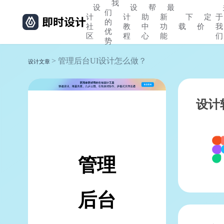
我
设
设
帮
最
们
计
计
助
新
下
定
于
的
社
教
中
功
载
价
我
优
区
程
心
能
们
势
> 管理后台UI设计怎么做？
设计文章
设计
管理
后台