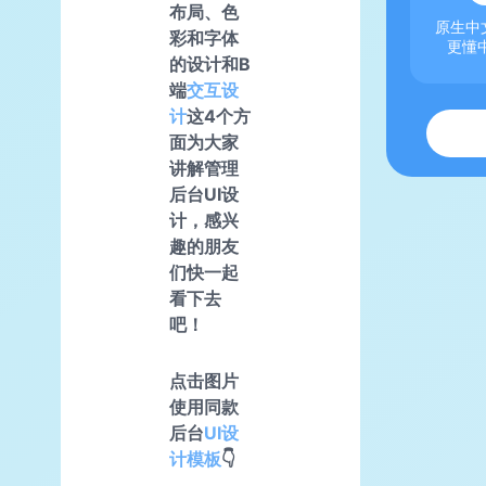
布局、色
原生中文
彩和字体
更懂
的设计和B
端
交互设
计
这4个方
面为大家
讲解管理
后台UI设
计，感兴
趣的朋友
们快一起
看下去
吧！
点击图片
使用同款
后台
UI设
计模板
👇