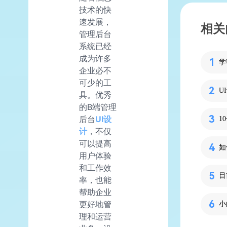
技术的快
速发展，
相关
管理后台
系统已经
成为许多
学
企业必不
可少的工
U
具。优秀
的B端管理
后台
UI设
1
计
，不仅
可以提高
如
用户体验
和工作效
目
率，也能
帮助企业
更好地管
理和运营