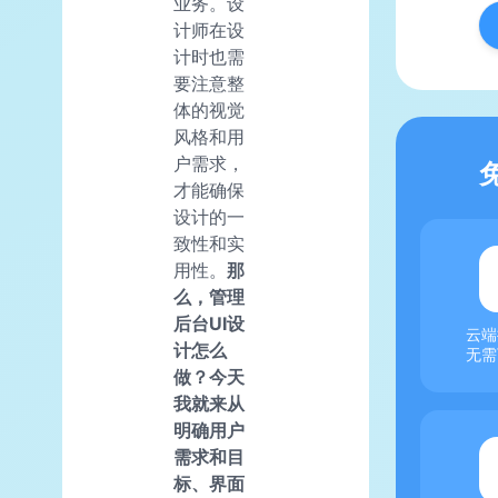
业务。设
计师在设
计时也需
要注意整
体的视觉
风格和用
户需求，
才能确保
设计的一
致性和实
用性。
那
么，管理
后台UI设
云端
计怎么
无需
做？今天
我就来从
明确用户
需求和目
标、界面