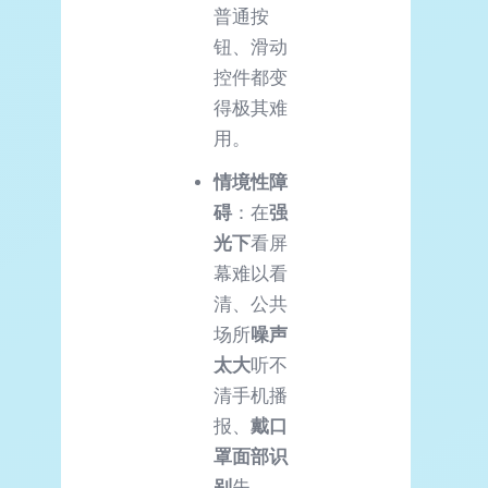
普通按
钮、滑动
控件都变
得极其难
用。
情境性障
碍
：在
强
光下
看屏
幕难以看
清、公共
场所
噪声
太大
听不
清手机播
报、
戴口
罩面部识
别
失