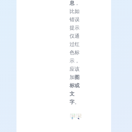
息
，
比如
错误
提示
仅通
过红
色标
示，
应该
加
图
标或
文
字
。