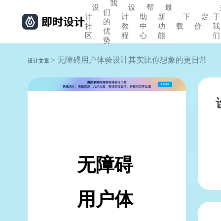
我
设
设
帮
最
们
计
计
助
新
下
定
于
的
社
教
中
功
载
价
我
优
区
程
心
能
们
势
> 无障碍用户体验设计其实比你想象的更日常
设计文章
无障碍
用户体