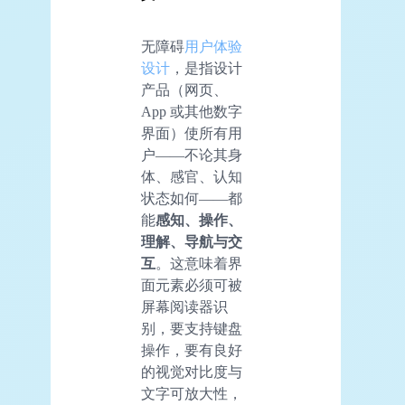
无障碍
用户体验
设计
，是指设计
产品（网页、
App 或其他数字
界面）使所有用
户——不论其身
体、感官、认知
状态如何——都
能
感知、操作、
理解、导航与交
互
。这意味着界
面元素必须可被
屏幕阅读器识
别，要支持键盘
操作，要有良好
的视觉对比度与
文字可放大性，