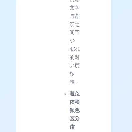
文字
与背
景之
间至
少
4.5:1
的对
比度
标
准。
避免
依赖
颜色
区分
信