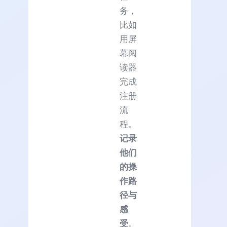
务，
比如
用屏
幕阅
读器
完成
注册
流
程。
记录
他们
的操
作路
径与
感
受
。