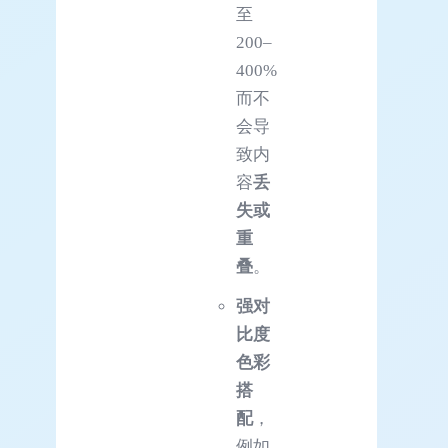
至
200–
400%
而不
会导
致内
容
丢
失或
重
叠
。
强对
比度
色彩
搭
配
，
例如