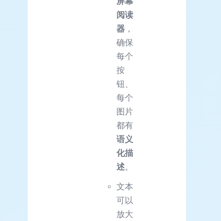
屏幕
阅读
器
，
确保
每个
按
钮、
每个
图片
都有
语义
化描
述
。
文本
可以
放大