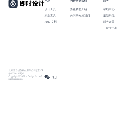
产品
为什么选我们
服务
设计工具
角色功能介绍
帮助中心
原型工具
向同事介绍我们
最新功能
PRD 文档
服务条款
开发者中心
北京雪云锐创科技有限公司 | 京ICP
备16060150号-2
Copyright © 2021 Js.Design Inc. All
rights reserved.