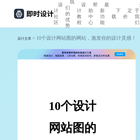
我
设
设
帮
最
们
计
计
助
新
下
定
于
的
社
教
中
功
载
价
我
优
区
程
心
能
们
势
> 10个设计网站图的网站，激发你的设计灵感！
设计文章
10个设计
网站图的