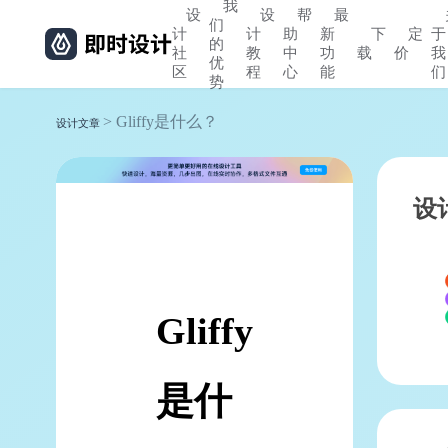
我
设
设
帮
最
们
计
计
助
新
下
定
于
的
社
教
中
功
载
价
我
优
区
程
心
能
们
势
> Gliffy是什么？
设计文章
设
Gliffy
是什