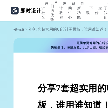
我
设
设
帮
最
们
计
计
助
新
下
定
于
的
社
教
中
功
载
价
我
优
区
程
心
能
们
势
> 分享7套超实用的UI设计图模板，谁用谁知道！
设计文章
分享7套超实用的
板，谁用谁知道