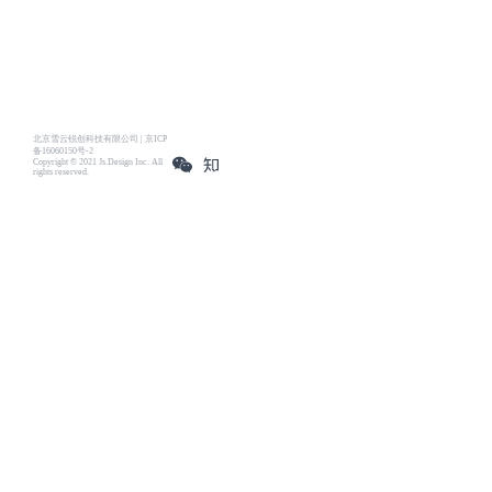
北京雪云锐创科技有限公司 | 京ICP
备16060150号-2
Copyright © 2021 Js.Design Inc. All
rights reserved.