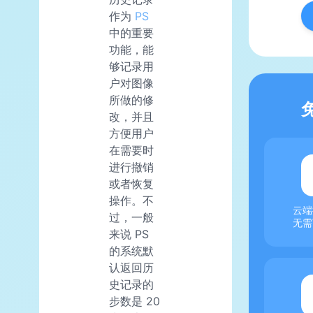
作为
PS
中的重要
功能，能
够记录用
户对图像
所做的修
改，并且
方便用户
在需要时
进行撤销
或者恢复
操作。不
云端
过，一般
无需
来说 PS
的系统默
认返回历
史记录的
步数是 20