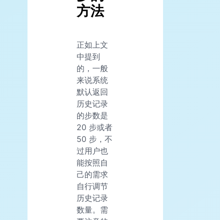
方法
正如上文
中提到
的，一般
来说系统
默认返回
历史记录
的步数是
20 步或者
50 步，不
过用户也
能按照自
己的需求
自行调节
历史记录
数量。需