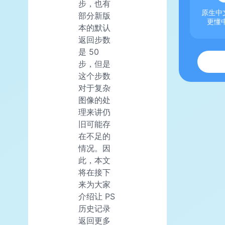
步，也有
原生中文
部分新版
更懂
本的默认
返回步数
是 50
步，但是
这个步数
对于复杂
图像的处
理来讲仍
旧可能存
在不足的
情况。因
此，本文
将在接下
来为大家
介绍让 PS
历史记录
返回更多