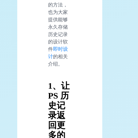
的方法，
也为大家
提供能够
永久存储
历史记录
的设计软
件
即时设
计
的相关
介绍。
1、让
PS 历
史记
录返
回更
多的