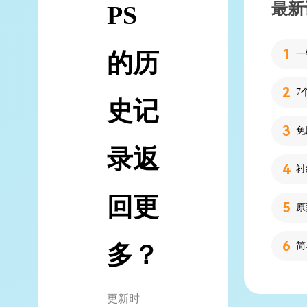
最新
PS
的历
7
史记
录返
回更
多？
简
更新时