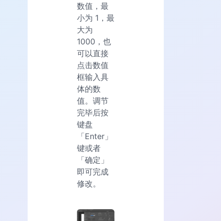
数值，最
小为 1，最
大为
1000，也
可以直接
点击数值
框输入具
体的数
值。调节
完毕后按
键盘
「Enter」
键或者
「确定」
即可完成
修改。