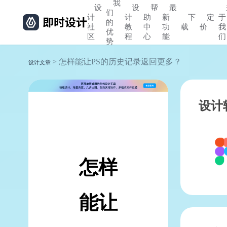
我
设
设
帮
最
们
计
计
助
新
下
定
于
的
社
教
中
功
载
价
我
优
区
程
心
能
们
势
> 怎样能让PS的历史记录返回更多？
设计文章
设计
怎样
能让