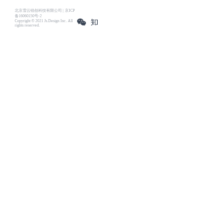
北京雪云锐创科技有限公司 | 京ICP
备16060150号-2
Copyright © 2021 Js.Design Inc. All
rights reserved.