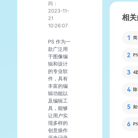
间：
2023-11-
相关
21
10:26:07
PS 作为一
款广泛用
P
于图像编
辑和设计
的专业软
4
件，具有
丰富的编
除
辑功能以
及编辑工
如
具，能够
让用户实
现多样的
P
创意操作
历史记录