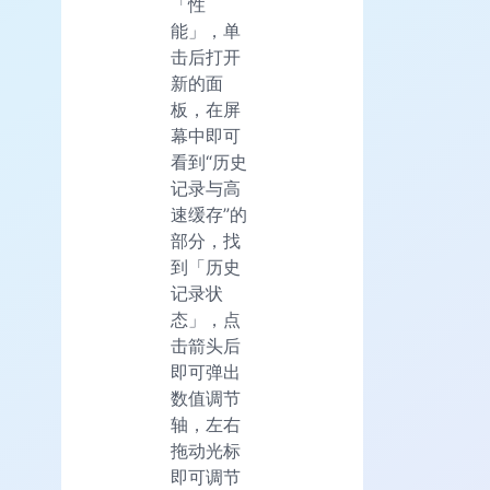
「性
能」，单
击后打开
新的面
板，在屏
幕中即可
看到“历史
记录与高
速缓存”的
部分，找
到「历史
记录状
态」，点
击箭头后
即可弹出
数值调节
轴，左右
拖动光标
即可调节