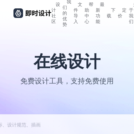
我
设
文
帮
最
们
计
件
助
新
下
定
于
的
社
导
中
功
载
价
我
优
区
入
心
能
们
势
在线设计
免费设计工具，支持免费使用