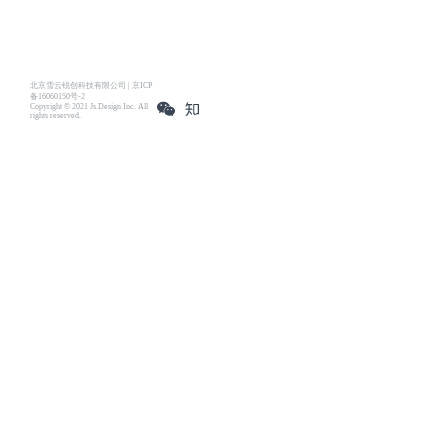
北京雪云锐创科技有限公司 | 京ICP
备16060150号-2
Copyright © 2021 Js.Design Inc. All
rights reserved.