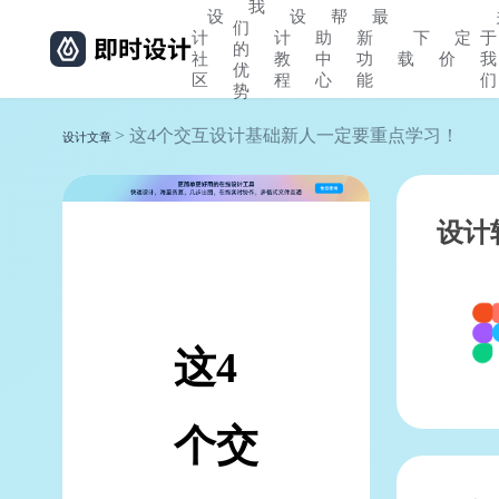
我
设
设
帮
最
们
计
计
助
新
下
定
于
的
社
教
中
功
载
价
我
优
区
程
心
能
们
势
> 这4个交互设计基础新人一定要重点学习！
设计文章
设计
这4
个交