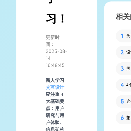
习！
相关
免
更新时
间：
2025-08-
14
16:48:45
照
新人学习
4
交互设计
应注重 4
大基础要
这
点：用户
研究与
用
户体验
、
信息架构