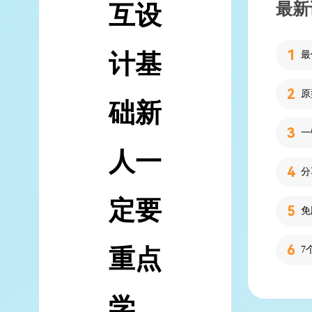
最新
互设
计基
础新
人一
分
定要
重点
7
学