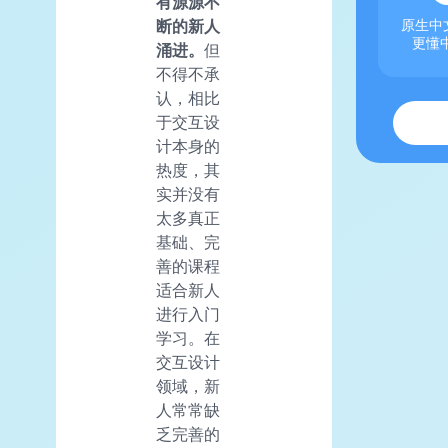
有源源不
原生中文
断的新人
更懂
涌进。
但
不得不承
认，相比
于交互设
计本身的
热度，其
实并没有
太多真正
基础、完
善的课程
适合新人
进行入门
学习。在
交互设计
领域，新
人常常缺
乏完善的