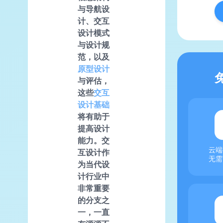
与导航设
计、交互
设计模式
与设计规
范，以及
原型设计
与评估，
这些
交互
设计基础
将有助于
提高设计
能力。交
云端
互设计作
无需
为当代设
计行业中
非常重要
的分支之
一，一直