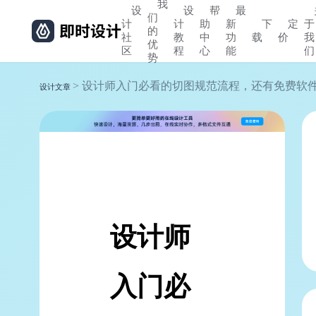
我
设
设
帮
最
们
计
计
助
新
下
定
于
的
社
教
中
功
载
价
我
优
区
程
心
能
们
势
> 设计师入门必看的切图规范流程，还有免费软
设计文章
设计师
入门必