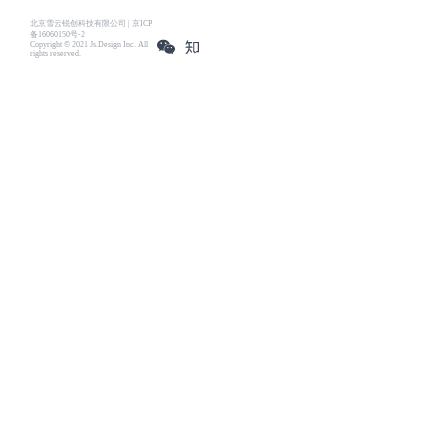
北京雪云锐创科技有限公司 | 京ICP
备16060150号-2
Copyright © 2021 Js.Design Inc. All
rights reserved.