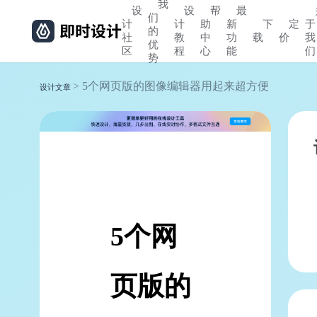
我
设
设
帮
最
们
计
计
助
新
下
定
于
的
社
教
中
功
载
价
我
优
区
程
心
能
们
势
> 5个网页版的图像编辑器用起来超方便
设计文章
5个网
页版的