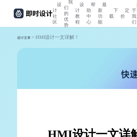
我
设
设
帮
最
们
计
计
助
新
下
定
于
的
社
教
中
功
载
价
我
优
区
程
心
能
们
势
> HMI设计一文详解！
设计文章
HMI设计一文详