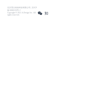
北京雪云锐创科技有限公司 | 京ICP
备16060150号-2
Copyright © 2021 Js.Design Inc. All
rights reserved.