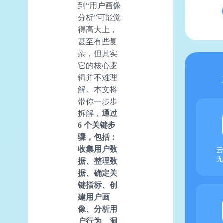
到“用户画像
分析”可能觉
得高大上，
甚至有些复
杂，但其实
它的核心逻
辑并不难理
解。本文将
带你一步步
拆解，
通过
6 个关键步
骤，包括：
收集用户数
云
无
据、整理数
据、确定关
键指标、创
建用户画
像、分析用
户行为、洞