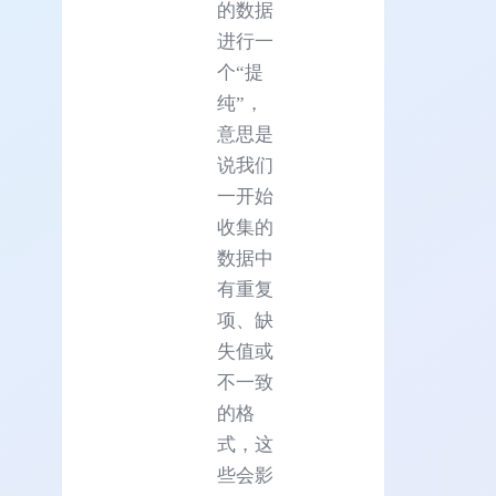
的数据
进行一
个“提
纯”，
意思是
说我们
一开始
收集的
数据中
有重复
项、缺
失值或
不一致
的格
式，这
些会影