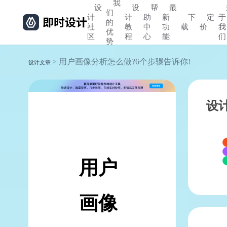
我
设
设
帮
最
们
计
计
助
新
下
定
于
的
社
教
中
功
载
价
我
优
区
程
心
能
们
势
> 用户画像分析怎么做?6个步骤告诉你!
设计文章
设
用户
画像