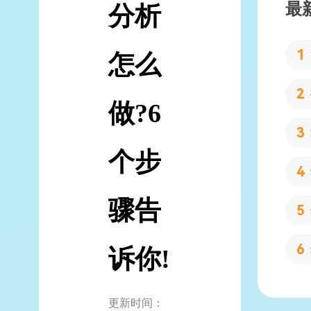
最
分析
怎么
做?6
个步
骤告
诉你!
更新时间：