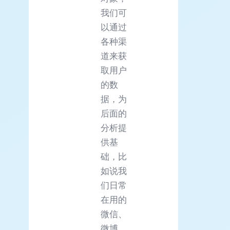
我们可
以通过
各种渠
道来获
取用户
的数
据，为
后面的
分析提
供基
础，比
如说我
们日常
在用的
微信、
微博、