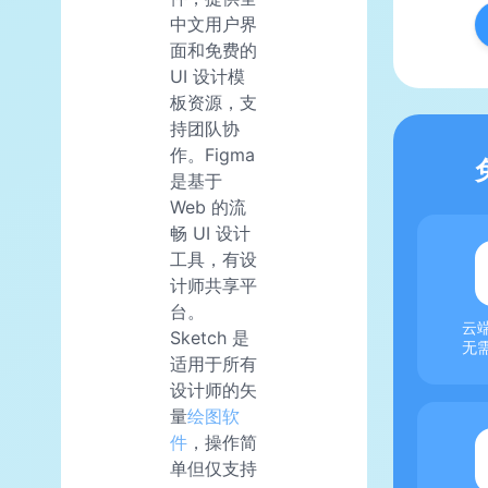
中文用户界
面和免费的
UI 设计模
板资源，支
持团队协
作。Figma
是基于
Web 的流
畅 UI 设计
工具，有设
计师共享平
台。
云
Sketch 是
无
适用于所有
设计师的矢
量
绘图软
件
，操作简
单但仅支持