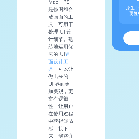
Mac。PS
原生中
是修图和合
更懂
成画面的工
具，可用于
处理 UI 设
计细节。熟
练地运用优
秀的 UI
界
面设计工
具
，可以让
做出来的
UI 界面更
加美观，更
富有逻辑
性，让用户
在使用过程
中获得舒适
感。接下
来，我将详