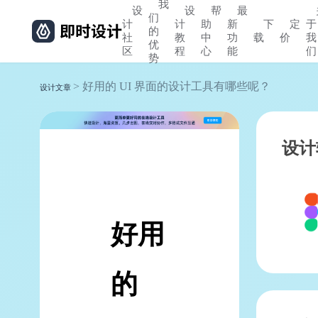
我
设
设
帮
最
们
计
计
助
新
下
定
于
的
社
教
中
功
载
价
我
优
区
程
心
能
们
势
> 好用的 UI 界面的设计工具有哪些呢？
设计文章
设计
好用
的