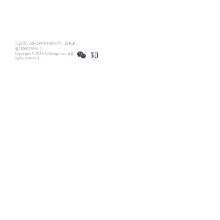
北京雪云锐创科技有限公司 | 京ICP
备16060150号-2
Copyright © 2021 Js.Design Inc. All
rights reserved.