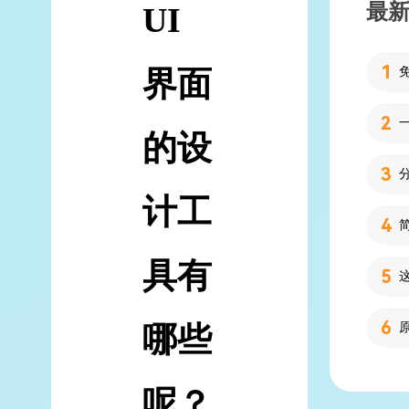
最
UI
界面
的设
计工
具有
哪些
呢？