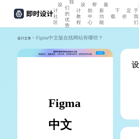
我
设
设
帮
最
们
计
计
助
新
下
定
于
的
社
教
中
功
载
价
我
优
区
程
心
能
们
势
> Figma中文版在线网站有哪些？
设计文章
设
Figma
中文