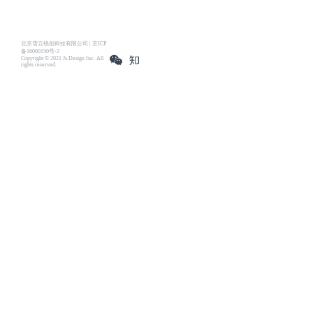
北京雪云锐创科技有限公司 | 京ICP
备16060150号-2
Copyright © 2021 Js.Design Inc. All
rights reserved.