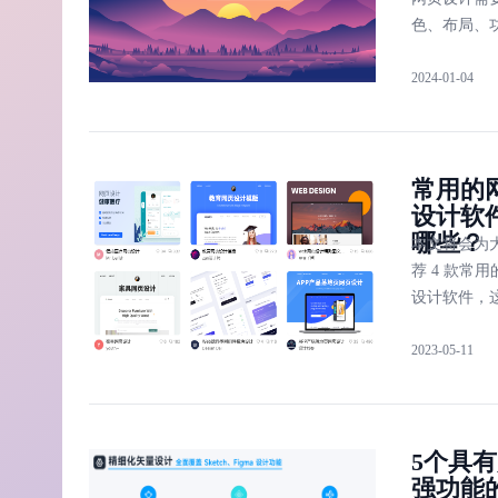
色、布局、
界面等方面
2024-01-04
定的长处。
来，本文将分
个优秀的网
案例
常用的
设计软
哪些？
本文将会为
荐 4 款常
设计软件，这
网页设计软
2023-05-11
是「即时设
「Dreamwea
「Sublime t
「HBuilder
5个具
强功能