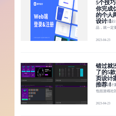
5个技
用。
你完成
的个人
想要制作出
设计！
个人网页设
品，就一定
它的特点，
2023-04-23
告诉大家5
你学会鉴赏
页设计作品
错过就
了的5
页设计
本文将推荐
推荐！
款网页设计
包括游戏社
9+网页界面
2023-04-23
具、高级感
数字化网页
以帮助设计