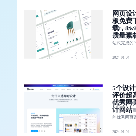
网页设
板免费
载，1w
这样一款从
质量素
开发再到使
站式完成的
器” 便是「
2024-01-04
计」，即时
的做到了为
提供便利，
实现更轻松
5个设
评价超
优秀网
本文为大家
计网站
5 个设计师
的优秀网页
站：即时设
2024-01-04
Awwwards、