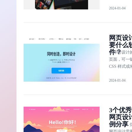
计、Canva、
2024-01-04
Figma、Ske
一个免费！
网页设
要什么
件？
在即时设计
页面，可一
CSS 样式
设计稿通过
2024-01-04
码的形式导
设计与开发
进行，快速
页设计工作
3个优
网页设
例分享
具体而言，
网页设计需