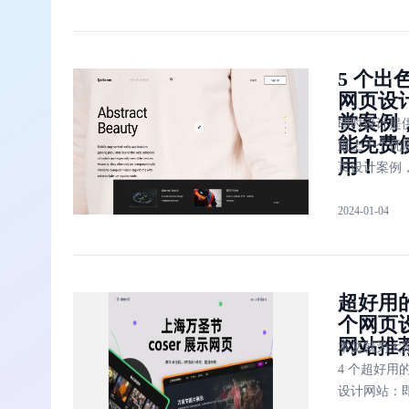
Dribbble、
Behance、Sm
Magazine
5 个出
网页设
赏案例
即时设计提
能免费
近上千个优
用！
页设计案例
只讲述其中的
2024-01-04
个。如果想
时设计提供
设计案例详
以访问即时
超好用
官网。
个网页
网站推
本文就为大
4 个超好用
设计网站：