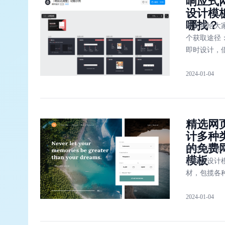
响应式
设计模
哪找？
本文将给大
个获取途径
即时设计，
Bootstrap
2024-01-04
和Wix网站
台，与专业
一起打造完
精选网
计多种
的免费
即时设计拥
模板
的网页设计
材，包揽各
用途，为设
2024-01-04
网页设计工
内容参考。