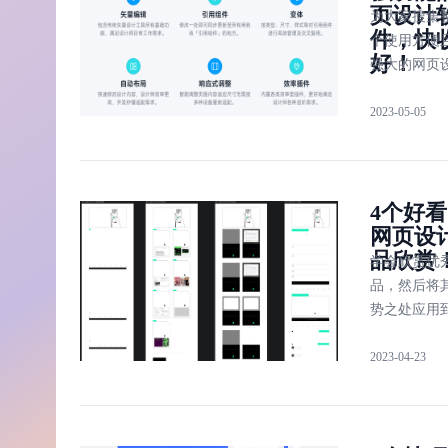
页设计
为大家搜集
件，快
个使用方便
好！
强大的网页
件，分别是
2023-05-05
计、Adobe
Dreamweave
Figma、Web
及 RapidWea
4个好
网页设
品欣赏
学会欣赏优
品，然后将
势之处应用
的网页设计
2023-04-23
中。接下来
就来为大家
好看的网页
品，供大家