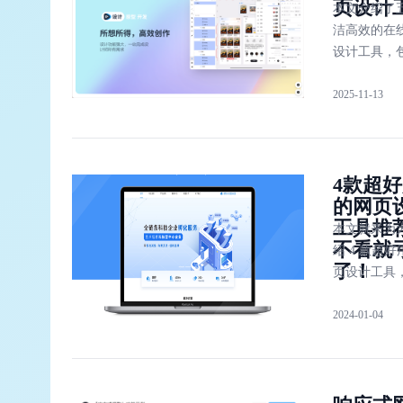
页设计
本文介绍了
洁高效的在
设计工具，
时设计、Fig
2025-11-13
Sketch、Zep
Webflow。
4款超
的网页
工具推
本文就来为
不看就
绍 4 款超
了！
页设计工具
款都超级好
2024-01-04
括即时设计
Figma、Ske
Adobe XD