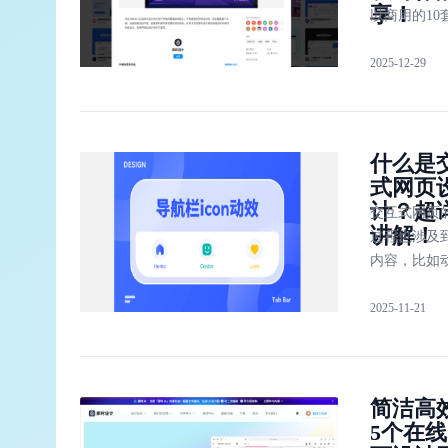
享！
以商用的10
且优质的网
2025-12-29
作品分：并
搭配、元素
排版三个维
家解读这些
什么是
网页设计作
式网页
计？超
交互式网页
讲解！
过程也涉及
内容，比如
效、用户体验
2025-11-21
设计等。接
本文就为大
介绍一下什
互式网页设
简洁高
5个在