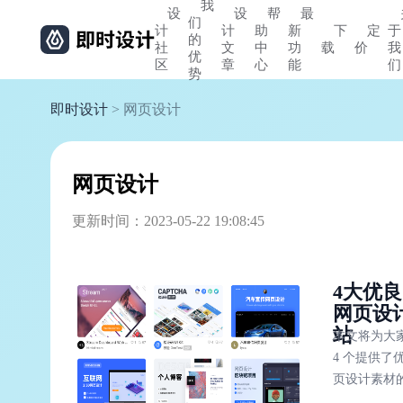
我
设
设
帮
最
们
计
计
助
新
下
定
于
的
社
文
中
功
载
价
我
优
区
章
心
能
们
势
即时设计
> 网页设计
网页设计
更新时间：2023-05-22 19:08:45
4大优
网页设
站
本文将为大
4 个提供了
页设计素材
站，帮助大