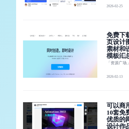
2026-02-25
更快速更简
现网页设计，
个网页设计
别是「即时
免费下
计」，
页设计
「Template
素材和
「Behance
在网页设计
模板汇
「Dribbble
前往即时设
「资源广场
但能找到图
2026-02-13
材，还有多
的网页设计
供参考和使
可以商
10套免
优质的
我从「即时
设计作
资源社区选