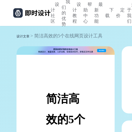
我
设
设
帮
最
们
计
计
助
新
下
定
于
的
社
教
中
功
载
价
我
优
区
程
心
能
们
势
> 简洁高效的5个在线网页设计工具
设计文章
简洁高
效的5个