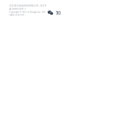
北京雪云锐创科技有限公司 | 京ICP
备16060150号-2
Copyright © 2021 Js.Design Inc. All
rights reserved.