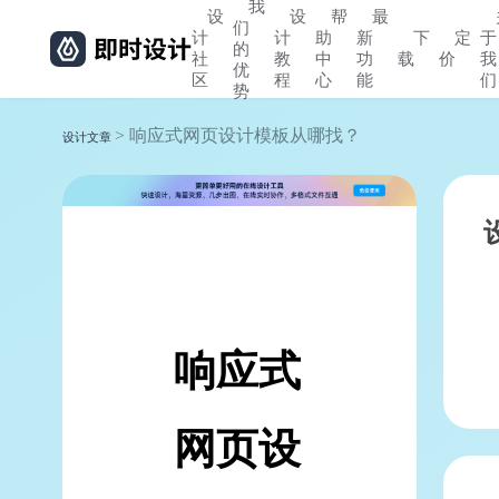
我
设
设
帮
最
们
计
计
助
新
下
定
于
的
社
教
中
功
载
价
我
优
区
程
心
能
们
势
> 响应式网页设计模板从哪找？
设计文章
响应式
网页设