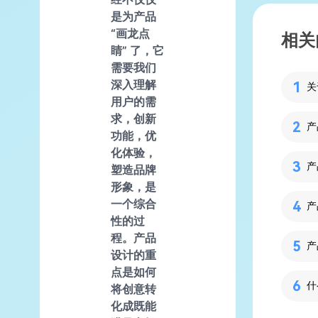
是为产品
“画龙点
相关
睛” 了，它
需要我们
深入理解
用户的需
求，创新
产
功能，优
化体验，
塑造品牌
形象，是
一个综合
产
性的过
程。产品
产
设计的重
点是如何
什
将创意转
化成既能