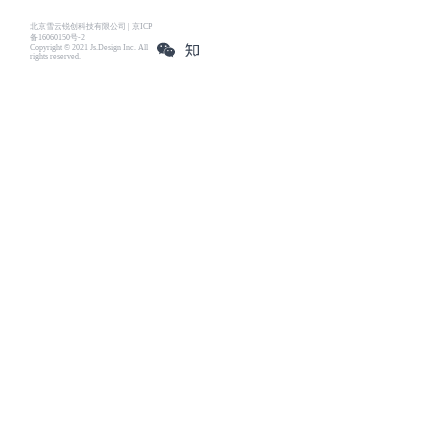
北京雪云锐创科技有限公司 | 京ICP
备16060150号-2
Copyright © 2021 Js.Design Inc. All
rights reserved.