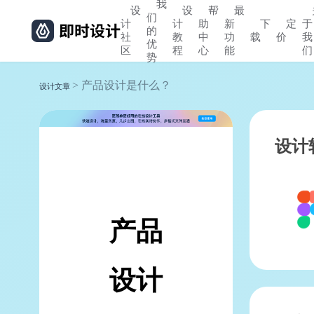
我
设
设
帮
最
们
计
计
助
新
下
定
于
的
社
教
中
功
载
价
我
优
区
程
心
能
们
势
> 产品设计是什么？
设计文章
设计
产品
设计