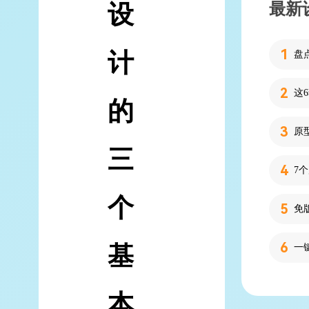
最新
设
计
的
三
7
个
基
本