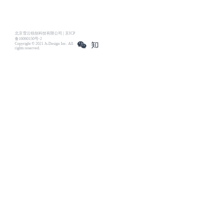
北京雪云锐创科技有限公司 | 京ICP
备16060150号-2
Copyright © 2021 Js.Design Inc. All
rights reserved.