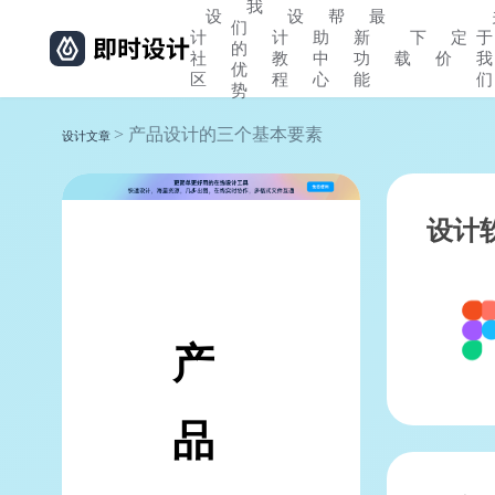
我
设
设
帮
最
们
计
计
助
新
下
定
于
的
社
教
中
功
载
价
我
优
区
程
心
能
们
势
> 产品设计的三个基本要素
设计文章
设计
产
品