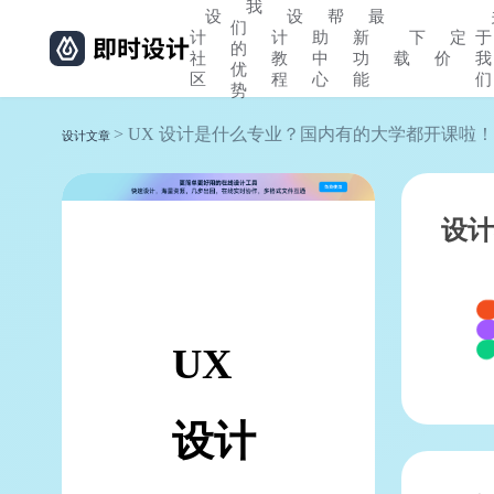
我
设
设
帮
最
们
计
计
助
新
下
定
于
的
社
教
中
功
载
价
我
优
区
程
心
能
们
势
> UX 设计是什么专业？国内有的大学都开课啦！
设计文章
设计
UX
设计