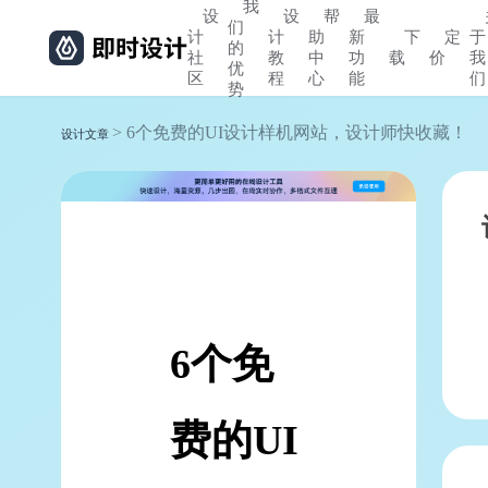
我
设
设
帮
最
们
计
计
助
新
下
定
于
的
社
教
中
功
载
价
我
优
区
程
心
能
们
势
> 6个免费的UI设计样机网站，设计师快收藏！
设计文章
6个免
费的UI