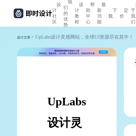
我
设
设
帮
最
们
计
计
助
新
下
定
于
的
社
教
中
功
载
价
我
优
区
程
心
能
们
势
> UpLabs设计灵感网站，全球UI资源尽在其中！
设计文章
UpLabs
设计灵