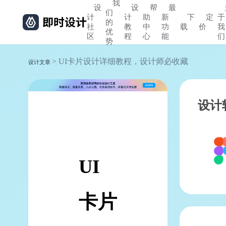
我
设
设
帮
最
们
计
计
助
新
下
定
于
的
社
教
中
功
载
价
我
优
区
程
心
能
们
势
> UI卡片设计详细教程，设计师必收藏
设计文章
设计
UI
卡片