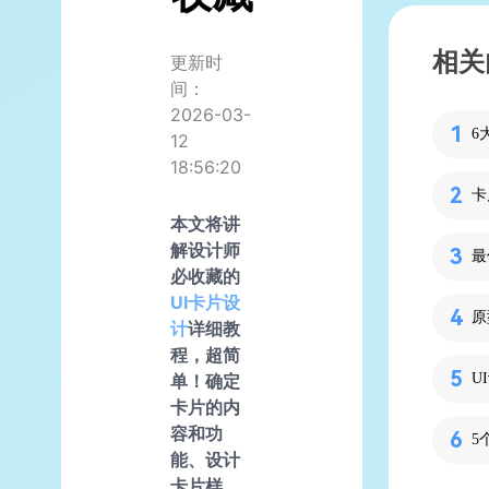
相关
更新时
间：
2026-03-
6
12
18:56:20
本文将讲
解设计师
必收藏的
UI
卡片设
计
详细教
程，超简
U
单！确定
卡片的内
容和功
5
能、设计
卡片样