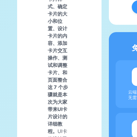
式、确定
卡片的大
小和位
置、设计
卡片的内
容、添加
卡片交互
操作、测
试和调整
卡片、和
页面整合
这 7 个步
云端
骤就是本
无需
次为大家
带来UI卡
片设计的
详细教
程。
UI卡