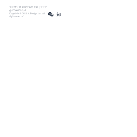
北京雪云锐创科技有限公司 | 京ICP
备16060150号-2
Copyright © 2021 Js.Design Inc. All
rights reserved.