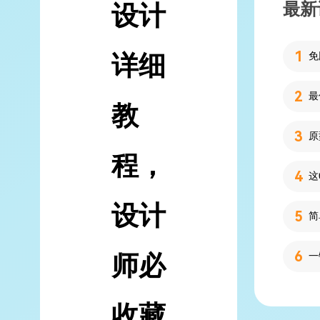
最新
设计
详细
教
程，
设计
简
师必
收藏