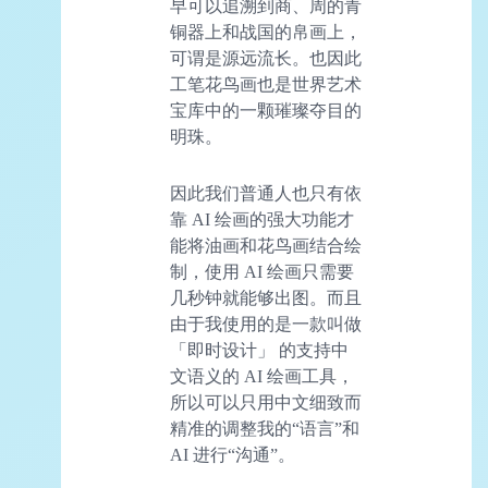
早可以追溯到商、周的青
铜器上和战国的帛画上，
可谓是源远流长。也因此
工笔花鸟画也是世界艺术
宝库中的一颗璀璨夺目的
明珠。
因此我们普通人也只有依
靠 AI 绘画的强大功能才
能将油画和花鸟画结合绘
制，使用 AI 绘画只需要
几秒钟就能够出图。而且
由于我使用的是一款叫做
「即时设计」 的支持中
文语义的 AI 绘画工具，
所以可以只用中文细致而
精准的调整我的“语言”和
AI 进行“沟通”。