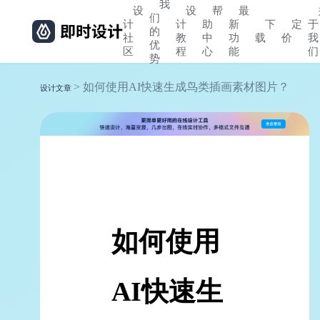
我
设
设
帮
最
们
计
计
助
新
下
定
于
的
社
教
中
功
载
价
我
优
区
程
心
能
们
势
> 如何使用AI快速生成鸟类插画素材图片？
设计文章
如何使用
AI快速生