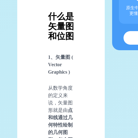
原生中
更懂
什么是
矢量图
和位图
1、矢量图 (
Vector
Graphics )
从数学角度
的定义来
说，矢量图
形就是由
点
和线通过几
何特性绘制
的几何图