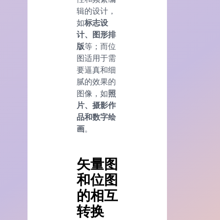
辑的设计，
如
标志设
计、图形排
版
等；而位
图适用于需
要逼真和细
腻的效果的
图像，如
照
片、摄影作
品和数字绘
画
。
矢量图
和位图
的相互
转换