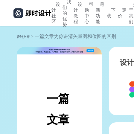
我
设
设
帮
最
们
计
计
助
新
下
定
于
的
社
教
中
功
载
价
我
优
区
程
心
能
们
势
> 一篇文章为你讲清矢量图和位图的区别
设计文章
设计
一篇
文章