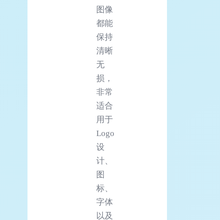
图像
都能
保持
清晰
无
损，
非常
适合
用于
Logo
设
计、
图
标、
字体
以及