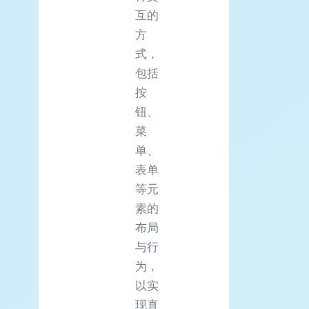
互的
方
式，
包括
按
钮、
菜
单、
表单
等元
素的
布局
与行
为，
以实
现直