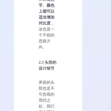
字、颜色
上都可以
适当增加
对比度
，
这也是一
个不错的
思路方
向。
2.3 头部的
设计细节
界面的头
部也是不
可忽视的
用武之
处。我们