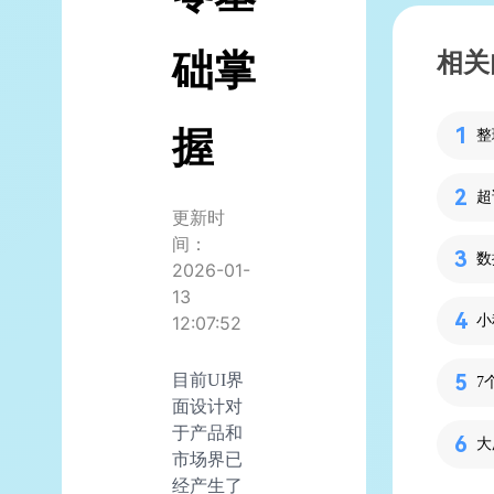
础掌
相关
握
超
更新时
间：
数
2026-01-
13
小
12:07:52
目前UI界
7
面设计对
于产品和
大
市场界已
经产生了