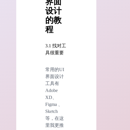
界面
设计
的教
程
3.1 找对工
具很重要
常用的UI
界面设计
工具有
Adobe
XD、
Figma 、
Sketch
等，在这
里我更推