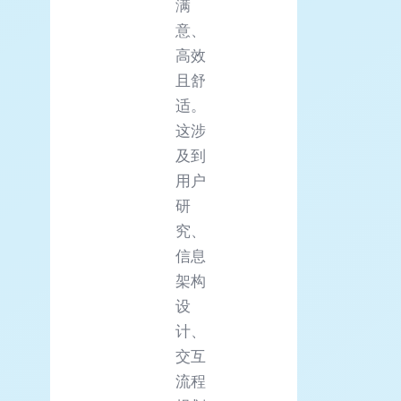
满
意、
高效
且舒
适。
这涉
及到
用户
研
究、
信息
架构
设
计、
交互
流程