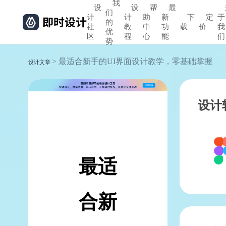
我
设
设
帮
最
们
计
计
助
新
下
定
于
的
社
教
中
功
载
价
我
优
区
程
心
能
们
势
> 最适合新手的UI界面设计教学，零基础掌握
设计文章
设计
最适
合新