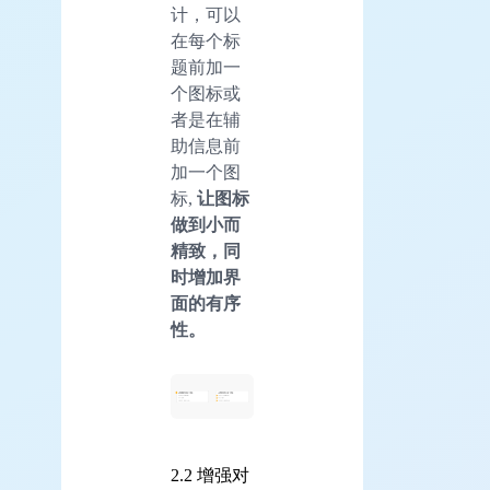
计，可以
在每个标
题前加一
个图标或
者是在辅
助信息前
加一个图
标,
让图标
做到小而
精致，同
时增加界
面的有序
性。
2.2 增强对