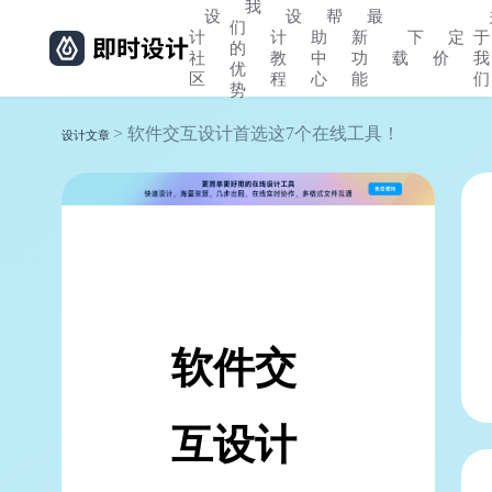
我
设
设
帮
最
们
计
计
助
新
下
定
于
的
社
教
中
功
载
价
我
优
区
程
心
能
们
势
> 软件交互设计首选这7个在线工具！
设计文章
软件交
互设计