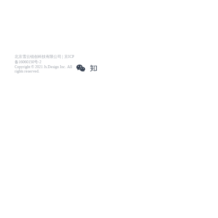
北京雪云锐创科技有限公司 | 京ICP
备16060150号-2
Copyright © 2021 Js.Design Inc. All
rights reserved.