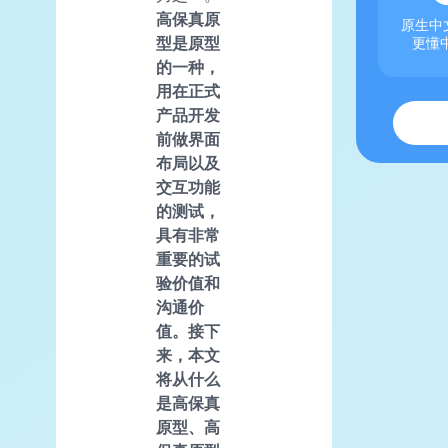
高保真原
原生中文
型是原型
更懂
的一种，
用在正式
产品开发
前做界面
布局以及
交互功能
的测试，
具有非常
重要的试
验价值和
沟通价
值。接下
来，本文
将从什么
是高保真
原型、高