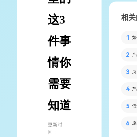
这3
相关
件事
情你
需要
知道
低
更新时
间：