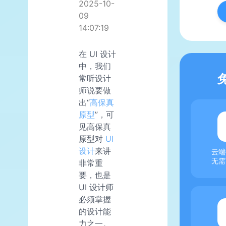
2025-10-
09
14:07:19
在 UI 设计
中，我们
常听设计
师说要做
出“
高保真
原型
”，可
见高保真
原型对
UI
设计
来讲
云端
无需
非常重
要，也是
UI 设计师
必须掌握
的设计能
力之一。