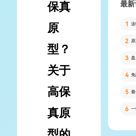
最新
保真
原
型？
关于
高保
真原
型的