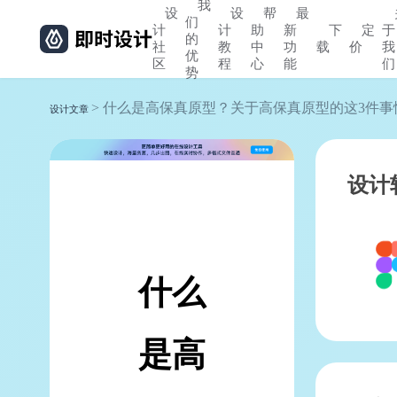
我
设
设
帮
最
们
计
计
助
新
下
定
于
的
社
教
中
功
载
价
我
优
区
程
心
能
们
势
> 什么是高保真原型？关于高保真原型的这3件
设计文章
设计
什么
是高