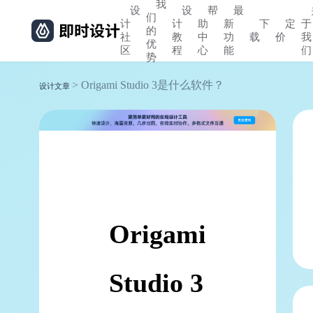
我
设
设
帮
最
们
计
计
助
新
下
定
于
的
社
教
中
功
载
价
我
优
区
程
心
能
们
势
> Origami Studio 3是什么软件？
设计文章
Origami
Studio 3