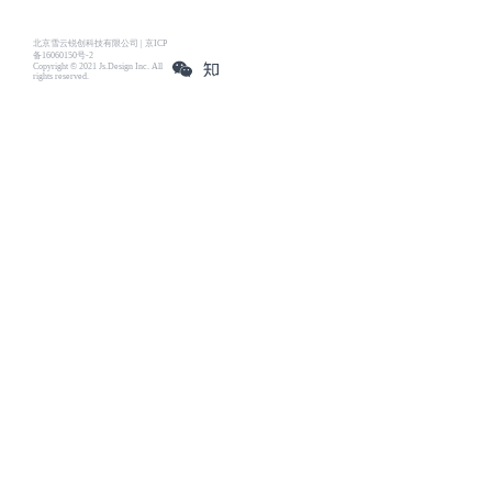
北京雪云锐创科技有限公司 | 京ICP
备16060150号-2
Copyright © 2021 Js.Design Inc. All
rights reserved.