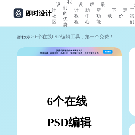
我
设
设
帮
最
们
计
计
助
新
下
定
于
的
社
教
中
功
载
价
我
优
区
程
心
能
们
势
> 6个在线PSD编辑工具，第一个免费！
设计文章
6个在线
PSD编辑