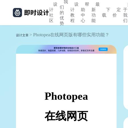
我
设
设
帮
最
们
计
计
助
新
下
定
于
的
社
教
中
功
载
价
我
优
区
程
心
能
们
势
> Photopea在线网页版有哪些实用功能？
设计文章
Photopea
在线网页