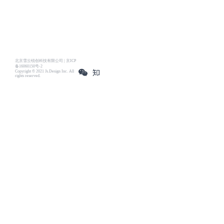
北京雪云锐创科技有限公司 | 京ICP
备16060150号-2
Copyright © 2021 Js.Design Inc. All
rights reserved.