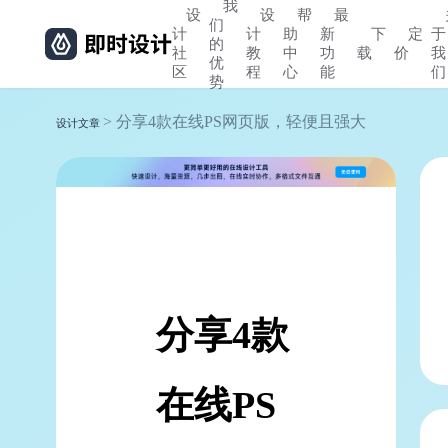
我
设
设
帮
最
们
计
计
助
新
下
定
于
的
社
教
中
功
载
价
我
优
区
程
心
能
们
势
> 分享4款在线PS网页版，轻便且强大
设计文章
分享4款
在线PS