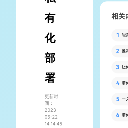
有
相关
化
推
部
署
带
更新时
一文
间：
2023-
带
05-22
14:14:45