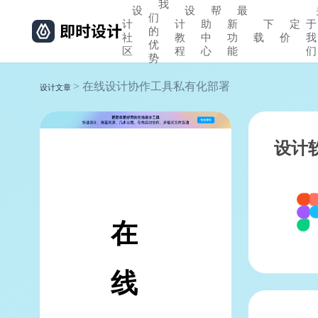
我
设
设
帮
最
们
计
计
助
新
下
定
于
的
社
教
中
功
载
价
我
优
区
程
心
能
们
势
> 在线设计协作工具私有化部署
设计文章
设计
在
线