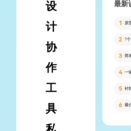
最新
设
计
7
协
简
作
工
具
私