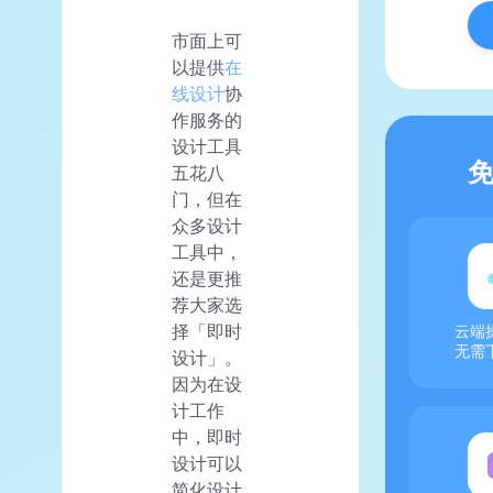
市面上可
以提供
在
线设计
协
作服务的
设计工具
五花八
门，但在
众多设计
工具中，
还是更推
荐大家选
择「即时
云端
无需
设计」。
因为在设
计工作
中，即时
设计可以
简化设计