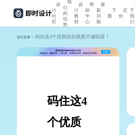
我
设
设
帮
最
们
计
计
助
新
下
定
于
的
社
教
中
功
载
价
我
优
区
程
心
能
们
势
> 码住这4个优质的在线图片编辑器！
设计文章
码住这4
个优质