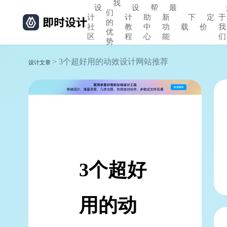
我
设
设
帮
最
们
计
计
助
新
下
定
于
的
社
教
中
功
载
价
我
优
区
程
心
能
们
势
> 3个超好用的动效设计网站推荐
设计文章
3个超好
用的动