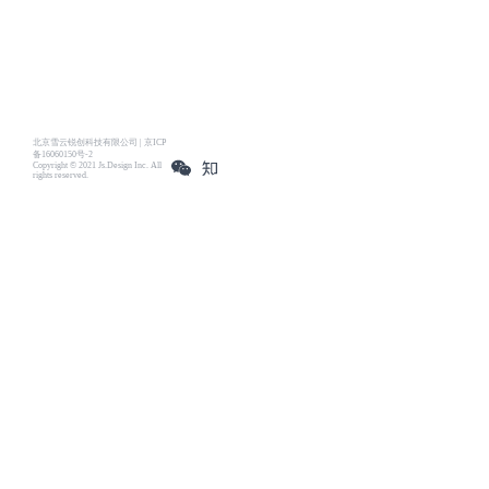
北京雪云锐创科技有限公司 | 京ICP
备16060150号-2
Copyright © 2021 Js.Design Inc. All
rights reserved.