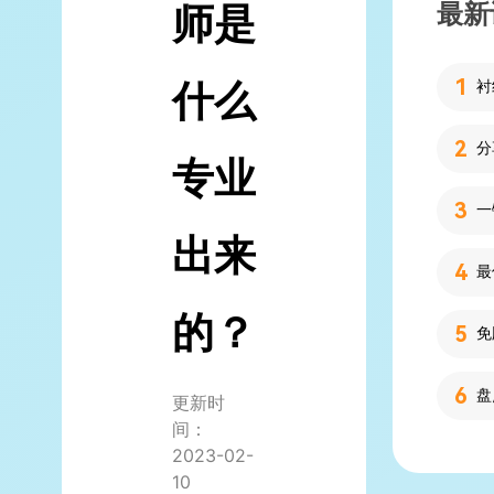
最新
师是
什么
分
专业
出来
的？
更新时
间：
2023-02-
10