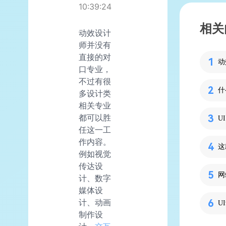
10:39:24
相关
动效设计
师并没有
直接的对
动
口专业，
不过有很
什
多设计类
相关专业
都可以胜
任这一工
作内容。
这
例如视觉
传达设
计、数字
媒体设
计、动画
U
制作设