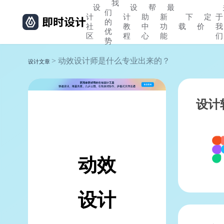
我
设
设
帮
最
们
计
计
助
新
下
定
于
的
社
教
中
功
载
价
我
优
区
程
心
能
们
势
> 动效设计师是什么专业出来的？
设计文章
设计
动效
设计