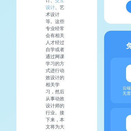
计、
交互
设计
、艺
术设计
等。这些
专业经常
会有相关
人才经过
自学或者
通过网课
学习的方
式进行动
效设计的
相关学
云端
习，然后
无需
从事动效
设计师的
行业。接
下来，本
文将为大