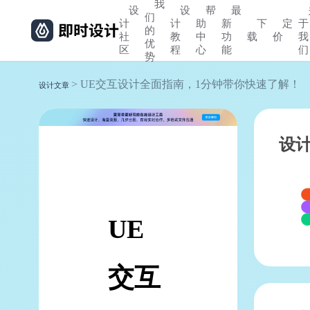
我
设
设
帮
最
们
计
计
助
新
下
定
于
的
社
教
中
功
载
价
我
优
区
程
心
能
们
势
> UE交互设计全面指南，1分钟带你快速了解！
设计文章
设
UE
交互