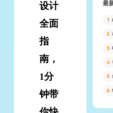
最
设计
全面
指
南，
1分
钟带
你快