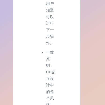
用户
知道
可以
进行
下一
步操
作。
一致
原
则：
UE交
互设
计中
的各
个风
格、