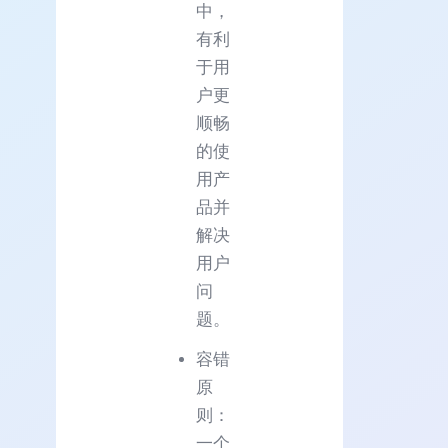
中，
有利
于用
户更
顺畅
的使
用产
品并
解决
用户
问
题。
容错
原
则：
一个