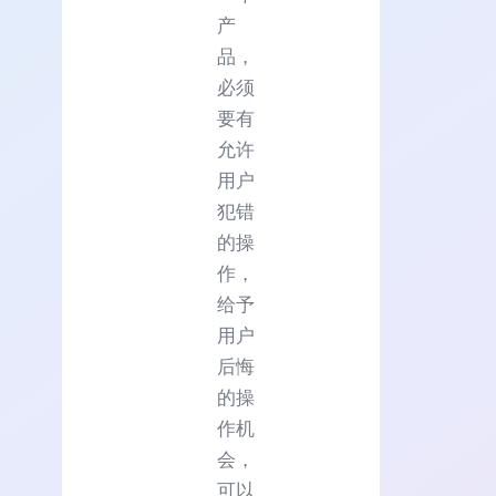
产
品，
必须
要有
允许
用户
犯错
的操
作，
给予
用户
后悔
的操
作机
会，
可以