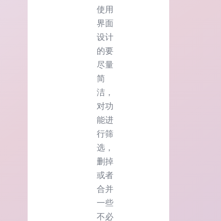
使用
界面
设计
的要
尽量
简
洁，
对功
能进
行筛
选，
删掉
或者
合并
一些
不必