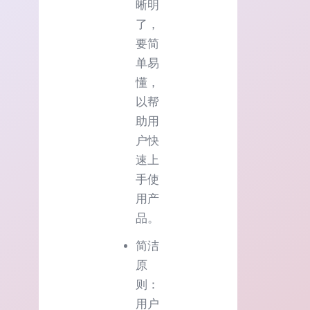
晰明
了，
要简
单易
懂，
以帮
助用
户快
速上
手使
用产
品。
简洁
原
则：
用户