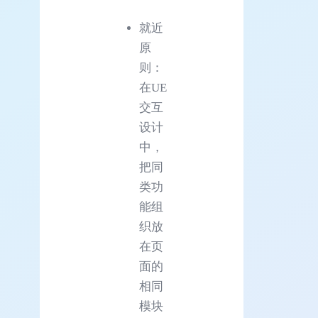
就近
原
则：
在UE
交互
设计
中，
把同
类功
能组
织放
在页
面的
相同
模块