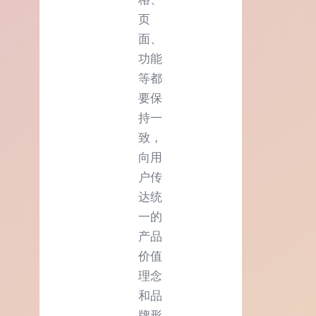
页
面、
功能
等都
要保
持一
致，
向用
户传
达统
一的
产品
价值
理念
和品
牌形