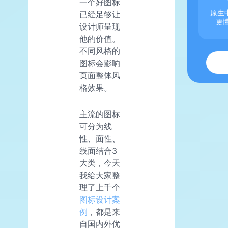
一个好图标
原生中
已经足够让
更
设计师呈现
他的价值。
不同风格的
图标会影响
页面整体风
格效果。
主流的图标
可分为线
性、面性、
线面结合3
大类，今天
我给大家整
理了上千个
图标设计案
例
，都是来
自国内外优