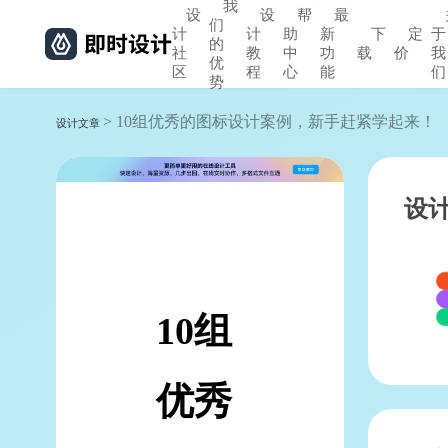
我
设
设
帮
最
们
计
计
助
新
下
定
于
的
社
教
中
功
载
价
我
优
区
程
心
能
们
势
> 10组优秀的图标设计案例，新手赶紧学起来！
设计文章
设
10组
优秀