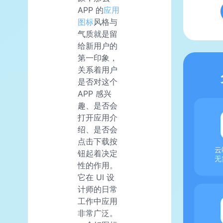
APP 的
应用
图标
风格与
气质就是留
给新用户的
第一印象，
关系着用户
是否对这个
APP 感兴
趣、是否会
打开应用介
绍、是否会
点击下载按
云
钮起着决定
无
性的作用。
它在 UI 设
计师的日常
工作中应用
非常广泛。