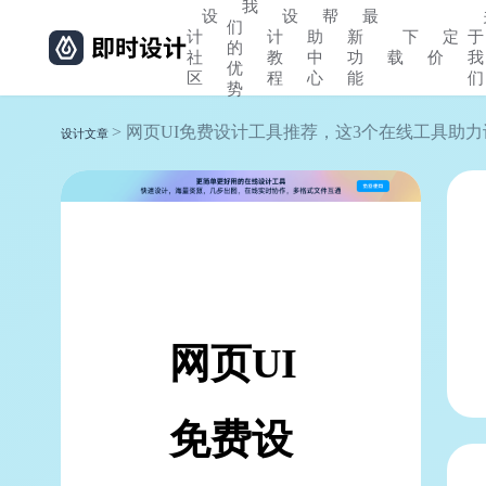
我
设
设
帮
最
们
计
计
助
新
下
定
于
的
社
教
中
功
载
价
我
优
区
程
心
能
们
势
> 网页UI免费设计工具推荐，这3个在线工具助
设计文章
网页UI
免费设