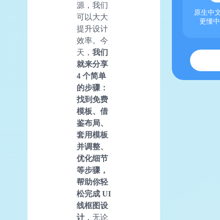
源，我们
原生中文
可以大大
更懂中
提升设计
效率。今
天，
我们
就来分享
4 个简单
的步骤：
找到免费
模板、借
鉴布局、
套用模板
并调整、
优化细节
等步骤，
帮助你轻
松完成 UI
线框图设
计
，无论