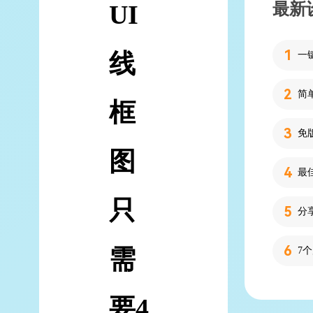
最新
UI
线
简
框
图
只
分
需
7
要4