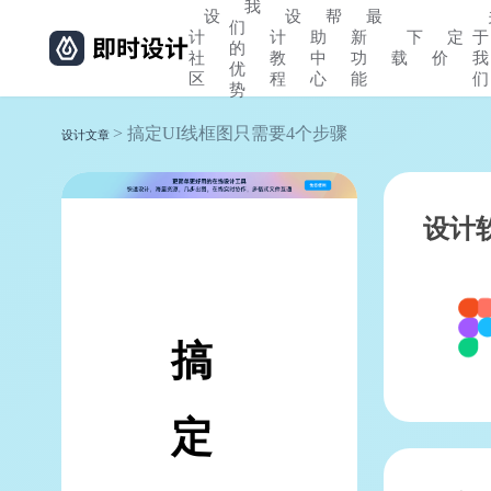
我
设
设
帮
最
们
计
计
助
新
下
定
于
的
社
教
中
功
载
价
我
优
区
程
心
能
们
势
> 搞定UI线框图只需要4个步骤
设计文章
设计
搞
定