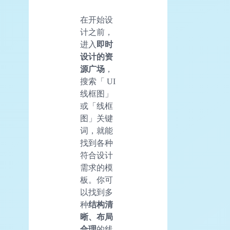
在开始设
计之前，
进入
即时
设计的资
源广场
，
搜索「 UI
线框图」
或「线框
图」关键
词，就能
找到各种
符合设计
需求的模
板。你可
以找到多
种
结构清
晰、布局
合理
的线