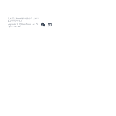
北京雪云锐创科技有限公司 | 京ICP
备16060150号-2
Copyright © 2021 Js.Design Inc. All
rights reserved.