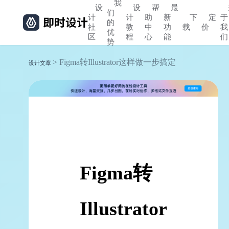
我
设
设
帮
最
们
计
计
助
新
下
定
于
的
社
教
中
功
载
价
我
优
区
程
心
能
们
势
> Figma转Illustrator这样做一步搞定
设计文章
Figma转
Illustrator