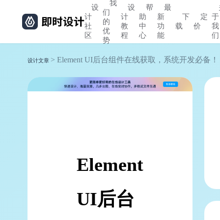
我
设
设
帮
最
们
计
计
助
新
下
定
于
的
社
教
中
功
载
价
我
优
区
程
心
能
们
势
> Element UI后台组件在线获取，系统开发必备！
设计文章
Element
UI后台