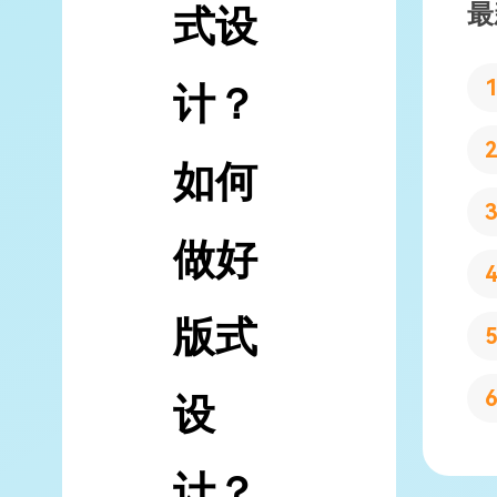
最
式设
计？
如何
做好
版式
设
计？