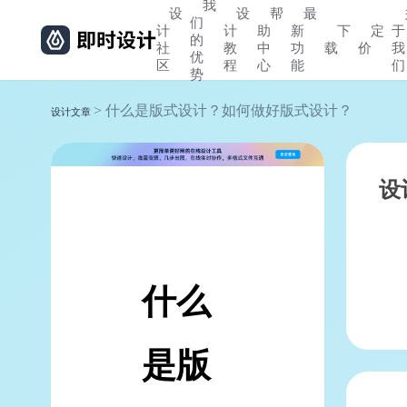
我
设
设
帮
最
们
计
计
助
新
下
定
于
的
社
教
中
功
载
价
我
优
区
程
心
能
们
势
> 什么是版式设计？如何做好版式设计？
设计文章
设
什么
是版