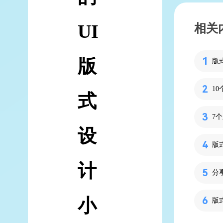
UI
相关
版
版
式
7
设
版
计
小
版