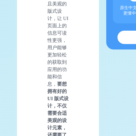
且美观的
原生中文
版式设
更懂中
计，让 UI
页面上的
信息可读
性更强，
用户能够
更加轻松
的获取到
应用的功
能和信
息，
要想
拥有好的
UI 版式设
计，不仅
需要合适
美观的设
计元素，
还需要了