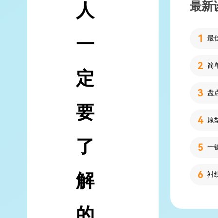
最新
人
一
简
定
要
了
解
的