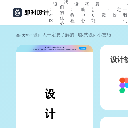
我
设
设
帮
最
们
计
计
助
新
下
定
于
的
社
教
中
功
载
价
我
优
区
程
心
能
们
势
> 设计人一定要了解的UI版式设计小技巧
设计文章
设计
设
计