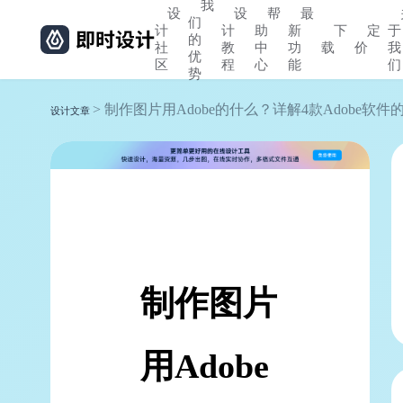
我
设
设
帮
最
们
计
计
助
新
下
定
于
的
社
教
中
功
载
价
我
优
区
程
心
能
们
势
> 制作图片用Adobe的什么？详解4款Adobe软
设计文章
制作图片
用Adobe