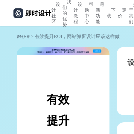
我
设
设
帮
最
们
计
计
助
新
下
定
于
的
社
教
中
功
载
价
我
优
区
程
心
能
们
势
> 有效提升ROI，网站弹窗设计应该这样做！
设计文章
有效
提升