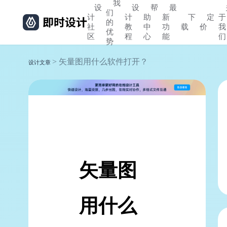
我
设
设
帮
最
们
计
计
助
新
下
定
于
的
社
教
中
功
载
价
我
优
区
程
心
能
们
势
> 矢量图用什么软件打开？
设计文章
矢量图
用什么