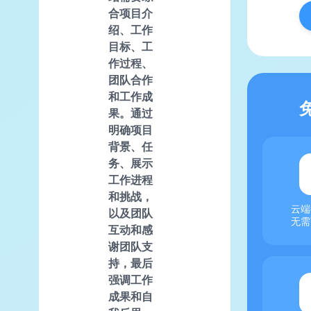
合项目介
绍、工作
目标、工
作过程、
团队合作
和工作成
果。通过
明确项目
背景、任
务、展示
工作进程
和挑战，
云端
以及团队
无需
互动和感
谢团队支
持，最后
强调工作
成果和自