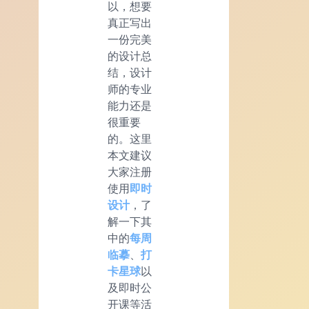
以，想要
真正写出
一份完美
的设计总
结，设计
师的专业
能力还是
很重要
的。这里
本文建议
大家注册
使用
即时
设计
，了
解一下其
中的
每周
临摹
、
打
卡星球
以
及即时公
开课等活