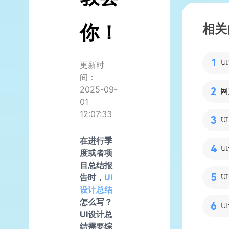
你！
相关
U
更新时
间：
2025-09-
网
01
12:07:33
在进行季
U
度或者项
目总结报
告时，
UI
设计总结
怎么写？
U
UI设计总
结需要综