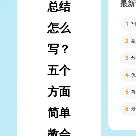
最新
总结
怎么
7
写？
分
五个
方面
简
简单
教会