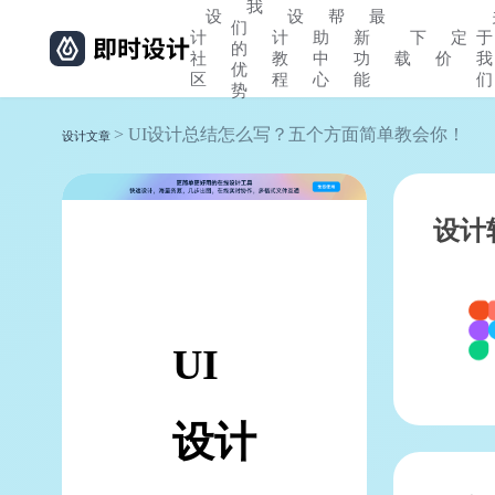
我
设
设
帮
最
们
计
计
助
新
下
定
于
的
社
教
中
功
载
价
我
优
区
程
心
能
们
势
> UI设计总结怎么写？五个方面简单教会你！
设计文章
设计
UI
设计